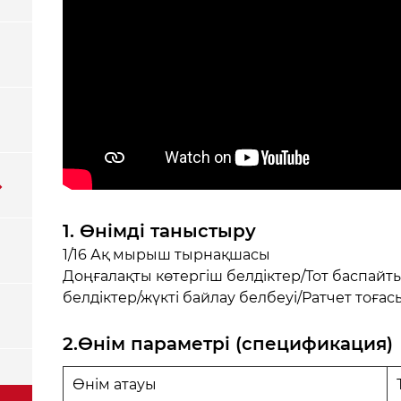
1. Өнімді таныстыру
1/16 Ақ мырыш тырнақшасы
Доңғалақты көтергіш белдіктер/Тот баспайт
белдіктер/жүкті байлау белбеуі/Ратчет тоғас
2.Өнім параметрі (спецификация)
Өнім атауы