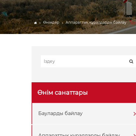
ЖҮК БАРЛАР
Веблинг
То
Өнімдер
Аппараттық құралдарды байлау
Көтергіш механизмнің
құрамдас бөліктері
Брезент
Трейлер аксессуарлары
Өнім санаттары
Бауларды байлау
Аппараттық құралдарды байлау