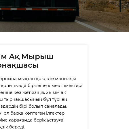
Strap manufacturers and
Endless Strap suppliers. If
you trust us, please
choose us as one of your
suppliers.
мм Ақ Мырыш
рнақшасы
 орнына мықтап қою өте маңызды
, қолыңызда бірнеше ілмек ілмектері
еніне көз жеткізіңіз. 28 мм ақ
 тырнақшасының бұл түрі ең
іздердің бірі болып саналады,
і ол басқа көптеген ілгектер
іне қарағанда берік ұстауға
дік береді.