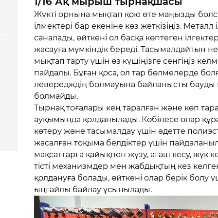
1/16 Ақ мырыш тырнақшасы
Жүкті орнына мықтап қою өте маңызды болс
ілмектері бар екеніне көз жеткізіңіз. Металл 
саналады, өйткені ол басқа көптеген ілгектер
жасауға мүмкіндік береді. Тасымалдайтын н
мықтап тарту үшін өз күшіңізге сенгіңіз келм
пайдалы. Бұған қоса, ол тар бөлмелерде бол
левередждің болмауына байланысты бауды 
болмайды.
Тырнақ тоғалары кең таралған және көп тар
ауқымында қолданылады. Көбінесе олар құр
көтеру және тасымалдау үшін әдетте полиэ
жасалған тоқыма белдіктер үшін пайдаланыл
мақсаттарға қайықпен жүзу, ағаш кесу, жүк 
тісті механизмдер мен жабдықтың кез келген
қолдануға болады, өйткені олар берік болу ү
ыңғайлы байлау ұсынылады.