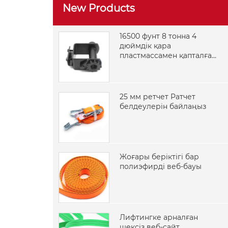
New Products
16500 фунт 8 тонна 4
дюймдік қара
пластмассамен қапталған
дәнекерлеуге арналған
жүк көлігі лебедкасы
25 мм ретчет Ратчет
белдеулерін байлаңыз
Жоғары беріктігі бар
полиэфирді веб-бауы
Лифтингке арналған
шексіз веб-сайт