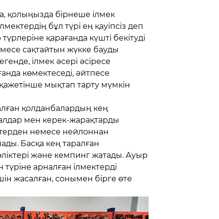
а, қолыңызда бірнеше ілмек
ілмектердің бұл түрі ең қауіпсіз деп
 түрлеріне қарағанда күшті бекітуді
емесе сақтайтын жүкке бауды
егенде, ілмек әсері әсіресе
ғанда көмектеседі, әйтпесе
қажетінше мықтап тарту мүмкін
алған қолданбалардың кең
алдар мен керек-жарақтарды
стерден немесе нейлоннан
ады. Басқа кең таралған
көліктері және кемпинг жатады. Ауыр
 түріне арналған ілмектерді
шін жасалған, сонымен бірге өте