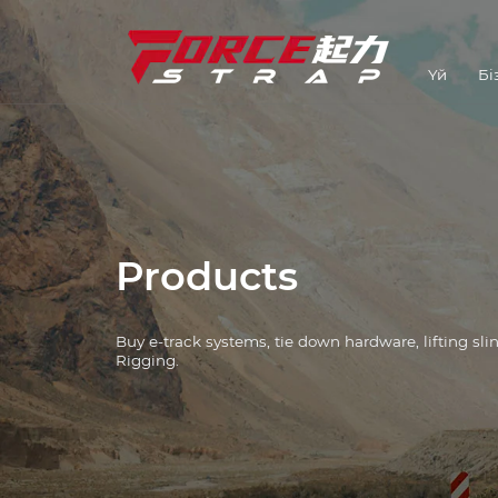
Үй
Бі
Бауларды байлау
Өнеркәсіп шешімдері
Аппараттық құралдарды
байлау
E-Track жүйелері
Products
Лебедка
Buy e-track systems, tie down hardware, lifting sl
L Track Systems
Rigging.
Тізбек және
байланыстырғыштар
Бұрыштық қорғаушылар
Көтергіштер