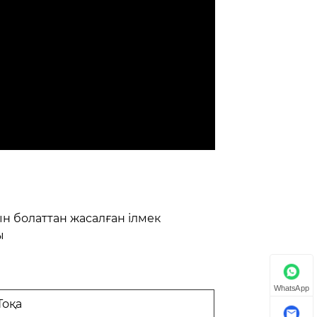
ын болаттан жасалған ілмек
ы
WhatsApp
Тоқа