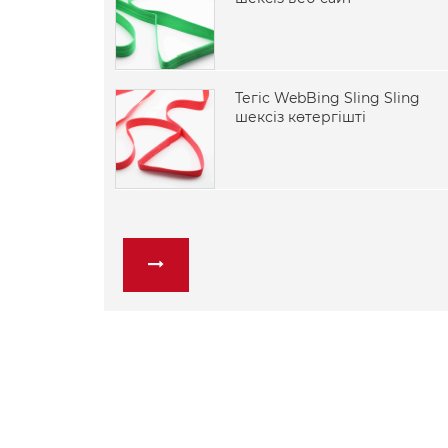
Тегіс WebBing Sling Sling
шексіз көтергішті