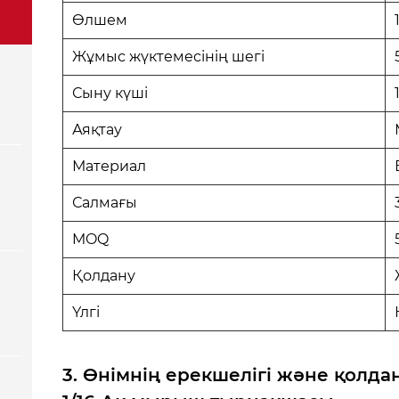
Өлшем
Жұмыс жүктемесінің шегі
Сыну күші
Аяқтау
Материал
Салмағы
MOQ
Қолдану
Үлгі
3. Өнімнің ерекшелігі және қолд