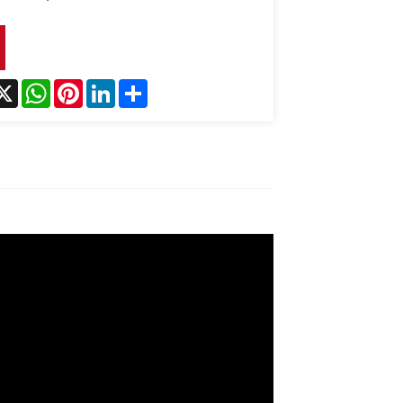
acebook
X
WhatsApp
Pinterest
LinkedIn
Share