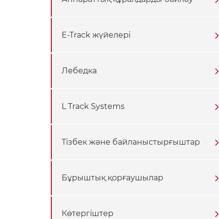
E-Track жүйелері
Лебедка
L Track Systems
Тізбек және байланыстырғыштар
Бұрыштық қорғаушылар
Көтергіштер