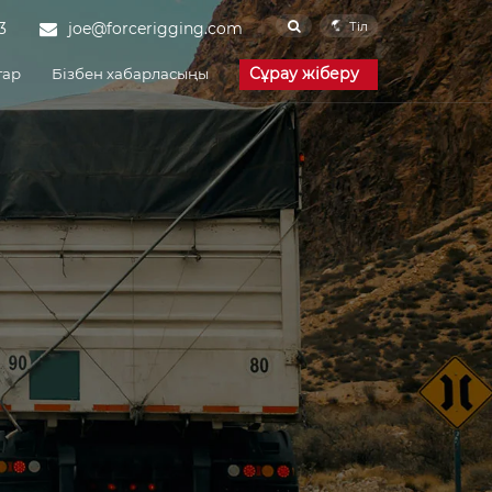
Тіл
3
joe@forcerigging.com
Сұрау жіберу
тар
Бізбен хабарласыңы
Корпоративтік
жаңалықтар
Өнеркәсіп
жаңалықтары
Жиі қойылатын
сұрақтар
Камераға арналған
белдік
әне инженерия
Жеткізу және порттар
Force Rigging is one of the
famous China Cam
Buckle Strap
manufacturers and Cam
Buckle Strap suppliers.
Our factory specializes in
manufacturing of Cam
Buckle Strap.
Шексіз бау
Force Rigging is one of the
famous China Endless