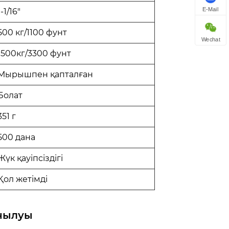
E-Mail
1-1/16"
500 кг/1100 фунт
Wechat
1500кг/3300 фунт
Мырышпен қапталған
Болат
351 г
500 дана
Жүк қауіпсіздігі
Қол жетімді
анылуы