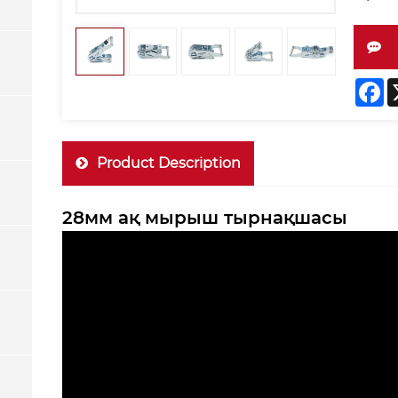
F
Product Description
28мм ақ мырыш тырнақшасы