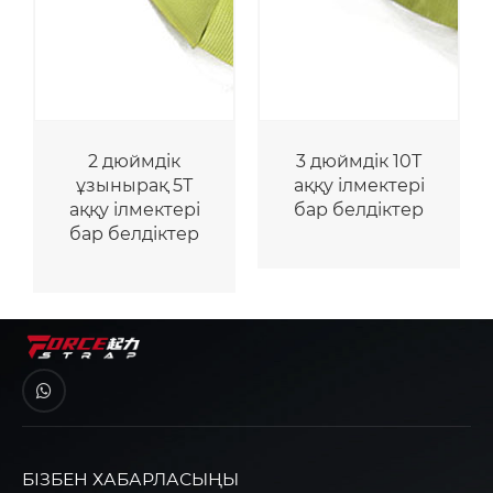
2 дюймдік
3 дюймдік 10Т
ұзынырақ 5Т
аққу ілмектері
аққу ілмектері
бар белдіктер
бар белдіктер
БІЗБЕН ХАБАРЛАСЫҢЫ