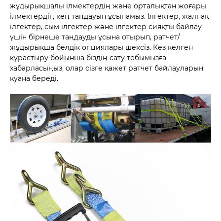
жұдырықшалы ілмектердің және орталықтан жоғары
ілмектердің кең таңдауын ұсынамыз. Ілгектер, жалпақ
ілгектер, сым ілгектер және ілгектер сияқты байлау
үшін бірнеше таңдауды ұсына отырып, ратчет/
жұдырықша белдік опциялары шексіз. Кез келген
құрастыру бойынша біздің сату тобымызға
хабарласыңыз, олар сізге қажет ратчет байлауларын
қуана береді.