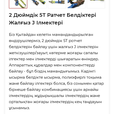
2 Дюймдік 5Т Ратчет Белдіктері
Жалғыз J Ілмектері
Біз Қытайдан келетін мамандандырылған
өндірушілерміз, 2 дюймдік 5T ротчет
белдіктерін байлау үшін жалғыз J ілмектерін
жеткізушілер/зауыт, көтерме жоғары сапалы
ілгектер мен ілмектерді шығаратын өнімдер.
Аппараттық құралдар мен компоненттерді
байлау - бұл біздің мамандығымыз. Кәдімгі
ысырма белдікте ысырма, полиэфирлі тоқыма
және байлау ілгектері болса, біз сонымен қатар
бірнеше байлау комбинациясы үшін арнайы
ілмектердің, жұдырықшалы ілмектердің және
орталықтан жоғары ілмектердің кең таңдауын
ұсынамыз.