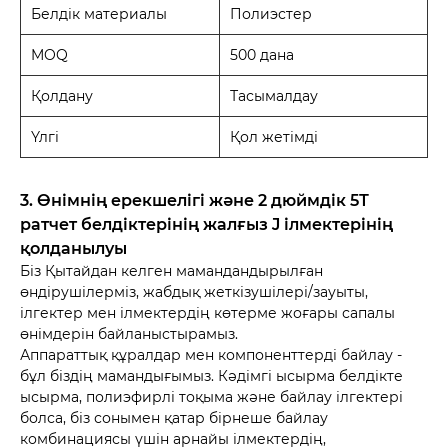
Белдік материалы
Полиэстер
MOQ
500 дана
Қолдану
Тасымалдау
Үлгі
Қол жетімді
3. Өнімнің ерекшелігі және 2 дюймдік 5Т
ратчет белдіктерінің жалғыз J ілмектерінің
қолданылуы
Біз Қытайдан келген мамандандырылған
өндірушілерміз, жабдық жеткізушілері/зауыты,
ілгектер мен ілмектердің көтерме жоғары сапалы
өнімдерін байланыстырамыз.
Аппараттық құралдар мен компоненттерді байлау -
бұл біздің мамандығымыз. Кәдімгі ысырма белдікте
ысырма, полиэфирлі тоқыма және байлау ілгектері
болса, біз сонымен қатар бірнеше байлау
комбинациясы үшін арнайы ілмектердің,