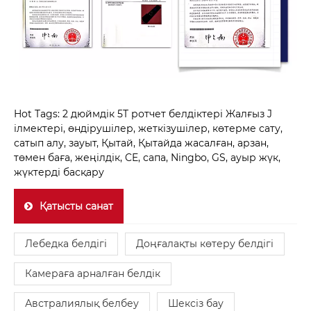
Hot Tags: 2 дюймдік 5T ротчет белдіктері Жалғыз J
ілмектері, өндірушілер, жеткізушілер, көтерме сату,
сатып алу, зауыт, Қытай, Қытайда жасалған, арзан,
төмен баға, жеңілдік, CE, сапа, Ningbo, GS, ауыр жүк,
жүктерді басқару
Қатысты санат
Лебедка белдігі
Доңғалақты көтеру белдігі
Камераға арналған белдік
Австралиялық белбеу
Шексіз бау