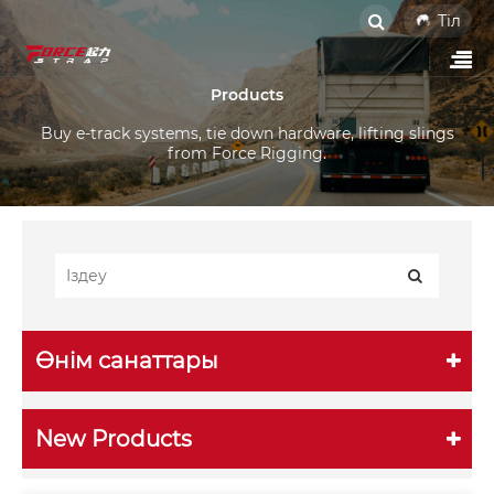
Тіл
Products
Buy e-track systems, tie down hardware, lifting slings
from Force Rigging.
Өнім санаттары
New Products