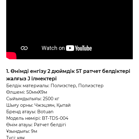
1. Өнімді енгізу 2 дюймдік 5T ратчет белдіктері
жалғыз J ілмектері
Белдік материалы: Полиэстер, Полиэстер
Өлшемі: 50ммХ9м
Сыйымдылығы: 2500 кг
Шығу орны: Чжэцзян, Қытай
Бренд атауы: Botuan
Модель нөмірі: BT-TDS-004
Өнім атауы: Ратчет белдігі
Ұзындығы: 9м
Түсі: көк