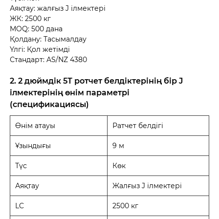
Аяқтау: жалғыз J ілмектері
ЖК: 2500 кг
MOQ: 500 дана
Қолдану: Тасымалдау
Үлгі: Қол жетімді
Стандарт: AS/NZ 4380
2. 2 дюймдік 5Т ротчет белдіктерінің бір J
ілмектерінің өнім параметрі
(спецификациясы)
Өнім атауы
Ратчет белдігі
Ұзындығы
9 м
Түс
Көк
Аяқтау
Жалғыз J ілмектері
LC
2500 кг