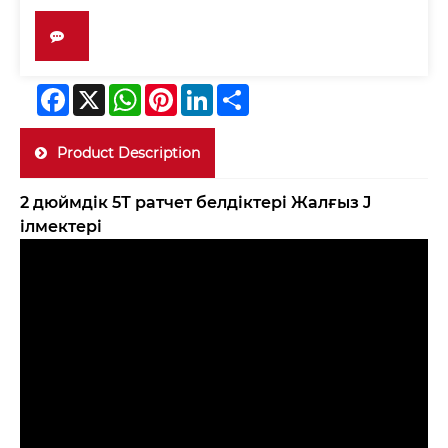
Facebook
X
WhatsApp
Pinterest
LinkedIn
Share
Product Description
2 дюймдік 5Т ратчет белдіктері Жалғыз J
ілмектері