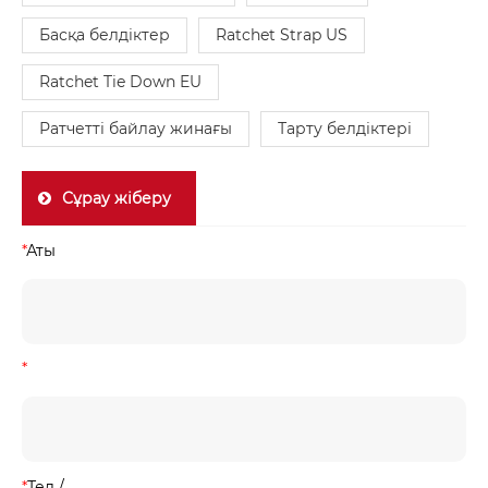
Басқа белдіктер
Ratchet Strap US
Ratchet Tie Down EU
Ратчетті байлау жинағы
Тарту белдіктері
Сұрау жіберу
*
Аты
*
*
Тел /