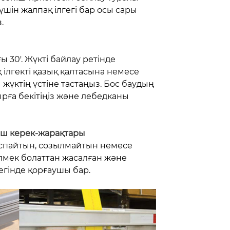
үшін жалпақ ілгегі бар осы сары
.
 30'. Жүкті байлау ретінде
 ілгекті қазық қалтасына немесе
 жүктің үстіне тастаңыз. Бос баудың
рға бекітіңіз және лебедканы
ніш керек-жарақтары
аспайтын, созылмайтын немесе
лмек болаттан жасалған және
иегінде қорғаушы бар.