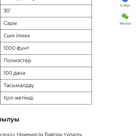
E-Mail
30‘
Сары
Wechat
Сым ілмек
1000 фунт
Полиэстер
100 дана
Тасымалдау
Қол жетімді
анылуы
өсеніш тіркемесін байлау туралы