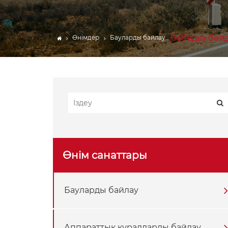
ЖҮК БАРЛАР
Веблинг
Лебедка белд
Өнімдер
Бауларды байлау
Көтергіш механизмнің
құрамдас бөліктері
Брезент
Трейлер аксессуарлары
Өнім санаттары
Бауларды байлау
Аппараттық құралдарды байлау