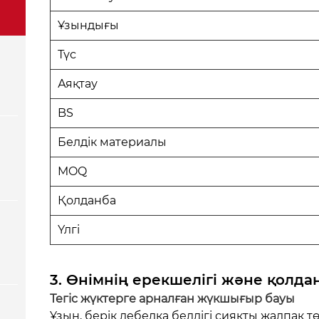
Ұзындығы
Түс
Аяқтау
BS
Белдік материалы
MOQ
Қолданба
Үлгі
3. Өнімнің ерекшелігі және қолд
Тегіс жүктерге арналған жүкшығыр бауы
Ұзын, берік лебедка белдігі сияқты жалпақ т