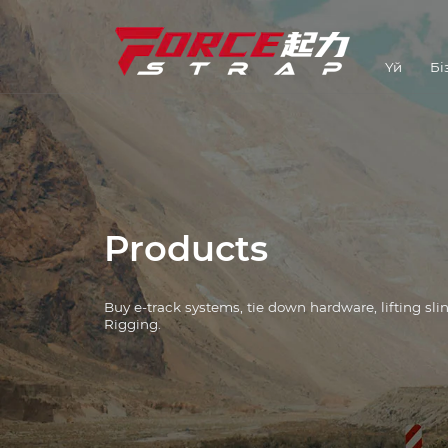
Үй
Бі
Бауларды байлау
Өнеркәсіп шешімдері
Аппараттық құралдарды
байлау
E-Track жүйелері
Products
Лебедка
Buy e-track systems, tie down hardware, lifting sl
L Track Systems
Rigging.
Тізбек және
байланыстырғыштар
Бұрыштық қорғаушылар
Көтергіштер