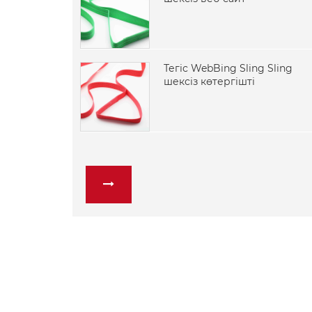
Тегіс WebBing Sling Sling
шексіз көтергішті