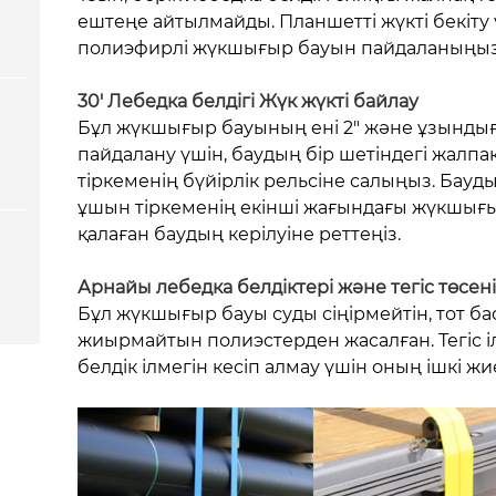
ештеңе айтылмайды. Планшетті жүкті бекіту 
полиэфирлі жүкшығыр бауын пайдаланыңыз
30' Лебедка белдігі Жүк жүкті байлау
Бұл жүкшығыр бауының ені 2" және ұзындығы
пайдалану үшін, баудың бір шетіндегі жалпақ
тіркеменің бүйірлік рельсіне салыңыз. Бауды
ұшын тіркеменің екінші жағындағы жүкшығы
қалаған баудың керілуіне реттеңіз.
Арнайы лебедка белдіктері және тегіс төсе
Бұл жүкшығыр бауы суды сіңірмейтін, тот б
жиырмайтын полиэстерден жасалған. Тегіс і
белдік ілмегін кесіп алмау үшін оның ішкі ж