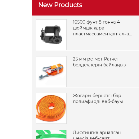
New Products
16500 фунт 8 тонна 4
дюймдік қара
пластмассамен қапталған
дәнекерлеуге арналған
жүк көлігі лебедкасы
25 мм ретчет Ратчет
белдеулерін байлаңыз
Жоғары беріктігі бар
полиэфирді веб-бауы
Лифтингке арналған
шексіз веб-сайт