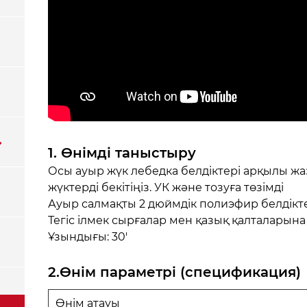
1. Өнімді таныстыру
Осы ауыр жүк лебедка белдіктері арқылы ж
жүктерді бекітіңіз. УК және тозуға төзімді
Ауыр салмақты 2 дюймдік полиэфир белдікте
Тегіс ілмек сырғалар мен қазық қалталарына 
Ұзындығы: 30'
2.Өнім параметрі (спецификация)
Өнім атауы