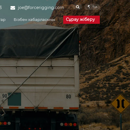
Тіл
3
joe@forcerigging.com
Сұрау жіберу
тар
Бізбен хабарласыңы
Корпоративтік
жаңалықтар
Өнеркәсіп
жаңалықтары
Жиі қойылатын
сұрақтар
Камераға арналған
белдік
әне инженерия
Жеткізу және порттар
Force Rigging is one of the
famous China Cam
Buckle Strap
manufacturers and Cam
Buckle Strap suppliers.
Our factory specializes in
manufacturing of Cam
Buckle Strap.
Шексіз бау
Force Rigging is one of the
famous China Endless