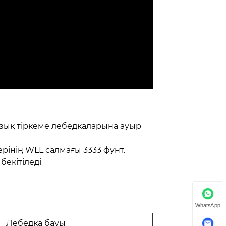
азық тіркеме лебедкаларына ауыр
рінің WLL салмағы 3333 фунт.
бекітіледі
WhatsApp
Лебедка бауы