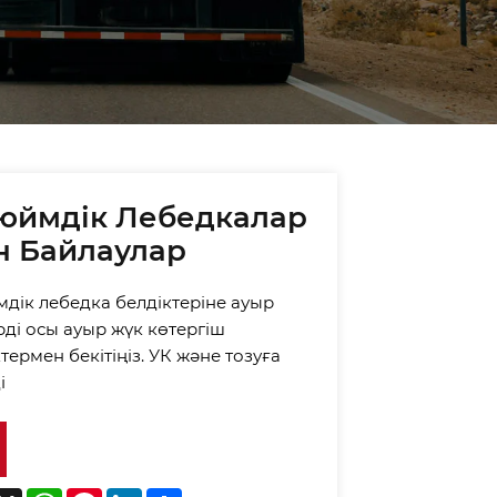
Strap manufacturers and
Endless Strap suppliers. If
you trust us, please
choose us as one of your
suppliers.
юймдік Лебедкалар
н Байлаулар
мдік лебедка белдіктеріне ауыр
рді осы ауыр жүк көтергіш
термен бекітіңіз. УК және тозуға
і
acebook
X
WhatsApp
Pinterest
LinkedIn
Share