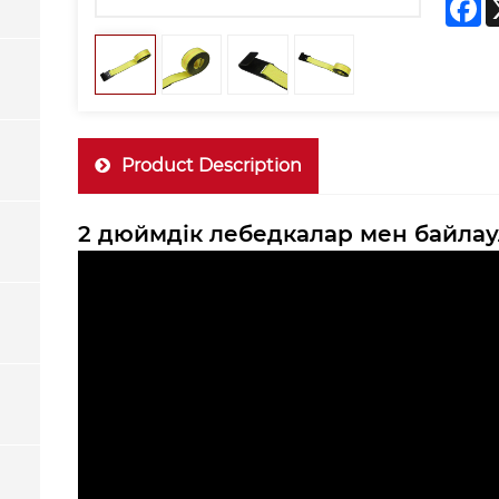
Product Description
2 дюймдік лебедкалар мен байла