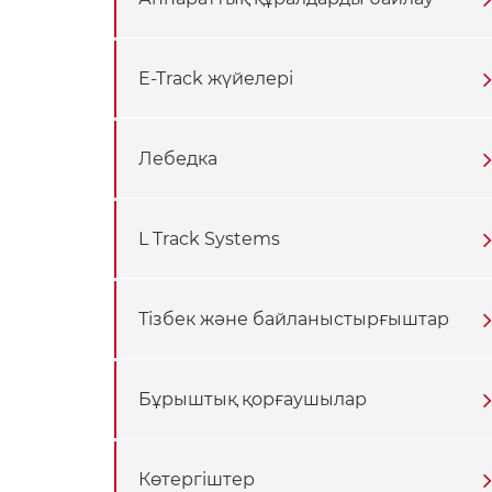
E-Track жүйелері
Лебедка
L Track Systems
Тізбек және байланыстырғыштар
Бұрыштық қорғаушылар
Көтергіштер