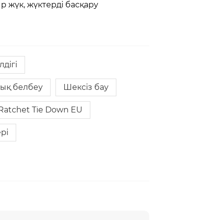
уыр жүк, жүктерді басқару
дігі
ық белбеу
Шексіз бау
Ratchet Tie Down EU
рі