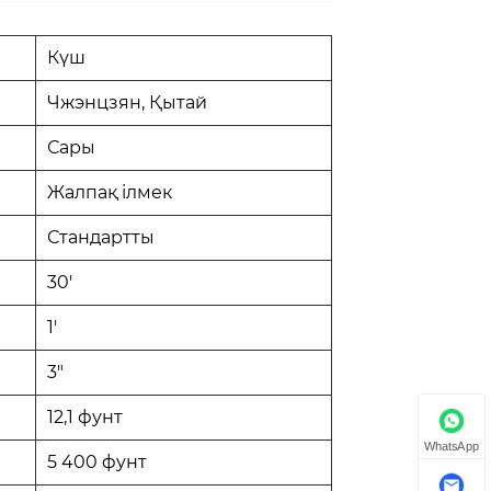
Күш
Чжэнцзян, Қытай
Сары
Жалпақ ілмек
Стандартты
30'
1'
3"
12,1 фунт
WhatsApp
5 400 фунт