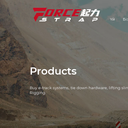
Үй
Бі
Бауларды байлау
Өнеркәсіп шешімдері
Аппараттық құралдарды
байлау
E-Track жүйелері
Products
Лебедка
Buy e-track systems, tie down hardware, lifting sl
L Track Systems
Rigging.
Тізбек және
байланыстырғыштар
Бұрыштық қорғаушылар
Көтергіштер