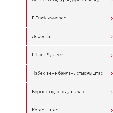
E-Track жүйелері
Лебедка
L Track Systems
Тізбек және байланыстырғыштар
Бұрыштық қорғаушылар
Көтергіштер