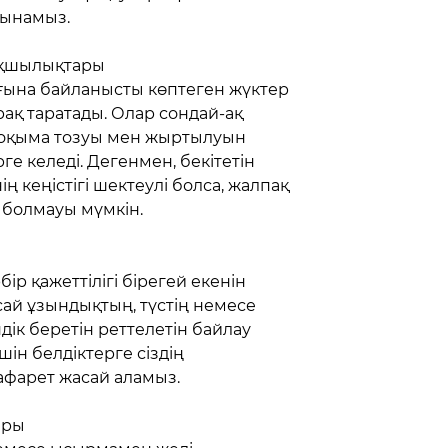
сынамыз.
тықшылықтары
ағына байланысты көптеген жүктер
рақ таратады. Олар сондай-ақ
 тоқыма тозуы мен жыртылуын
ге келеді. Дегенмен, бекітетін
 кеңістігі шектеулі болса, жалпақ
 болмауы мүмкін.
ір қажеттілігі бірегей екенін
 сай ұзындықтың, түстің немесе
ік беретін реттелетін байлау
ін белдіктерге сіздің
афарет жасай аламыз.
ары