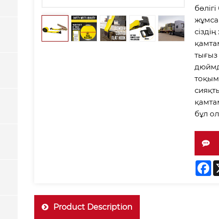
бөлігі
жұмса
сіздің
қамтам
тығыз 
дюймд
тоқым
сияқт
қамтам
бұл ол
F
Product Description