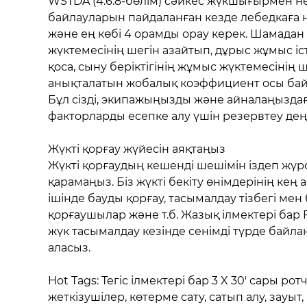
WSTDA (4.6.8-бөлім) сәйкес жүкшығырмен 
байлауларын пайдаланған кезде лебедкаға
және ең көбі 4 орамды орау керек. Шамадан
жүктемесінің шегін азайтып, дұрыс жұмыс іст
қоса, сыну беріктігінің жұмыс жүктемесінің 
анықталатын жобалық коэффициент осы байла
Бұл сізді, экипажыңызды және айналаңыздағы
факторларды есепке алу үшін резервтеу дең
Жүкті қорғау жүйесін аяқтаңыз
Жүкті қорғаудың кешенді шешімін іздеп жүр
қарамаңыз. Біз жүкті бекіту өнімдерінің ке
ішінде бауды қорғау, тасымалдау тізбегі м
қорғаушылар және т.б. Жазық ілмектері бар 
жүк тасымалдау кезінде сенімді түрде байла
аласыз.
Hot Tags: Тегіс ілмектері бар 3 X 30' сары рот
жеткізушілер, көтерме сату, сатып алу, зауыт