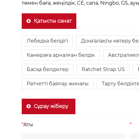
төмен баға, жеңілдік, CE, сапа, Ningbo, GS, а
Қатысты санат
Лебедка белдігі
Доңғалақты көтеру бел
Камераға арналған белдік
Австралиял
Басқа белдіктер
Ratchet Strap US
Ратчетті байлау жинағы
Тарту белдікте
Сұрау жіберу
*
Аты
*