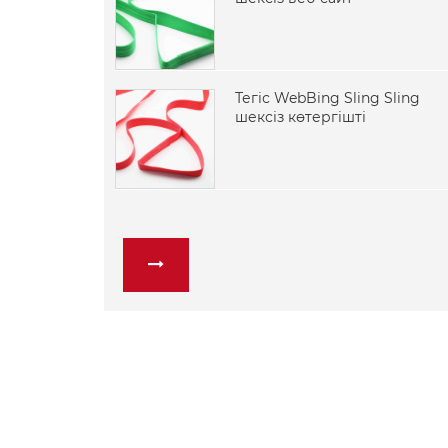
Тегіс WebBing Sling Sling
шексіз көтергішті