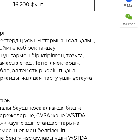
16 200 фунт
E-Mail
Wechat
рі
елестердің ұсыныстарынан сәл қалың
дюймге көбірек таңдау
штармен біріктірілген, тозуға,
масыз етеді, Тегіс ілмектердің
р, ол тек өткір көрініп қана
ғайды. жылдам тарту үшін ұстауға
тары
шалы бауды қоса алғанда, біздің
 ережелеріне, CVSA және WSTDA
к қауіпсіздігі стандарттарына
емесі шегімен белгіленіп,
не бекіту нұсқаулары үшін WSTDA