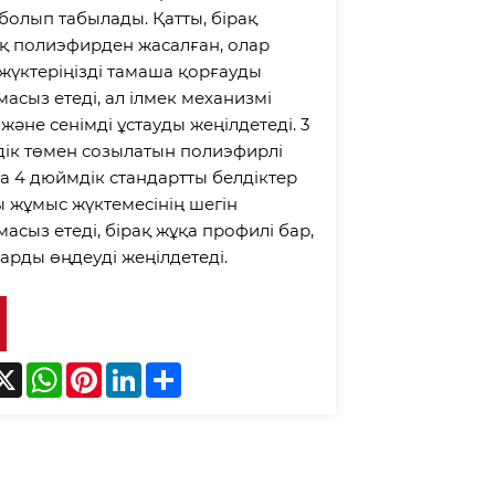
 болып табылады. Қатты, бірақ
қ полиэфирден жасалған, олар
 жүктеріңізді тамаша қорғауды
асыз етеді, ал ілмек механизмі
және сенімді ұстауды жеңілдетеді. 3
ік төмен созылатын полиэфирлі
а 4 дюймдік стандартты белдіктер
ы жұмыс жүктемесінің шегін
асыз етеді, бірақ жұқа профилі бар,
арды өңдеуді жеңілдетеді.
acebook
X
WhatsApp
Pinterest
LinkedIn
Share