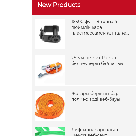
New Products
16500 фунт 8 тонна 4
дюймдік қара
пластмассамен қапталған
дәнекерлеуге арналған
жүк көлігі лебедкасы
25 мм ретчет Ратчет
белдеулерін байлаңыз
Жоғары беріктігі бар
полиэфирді веб-бауы
Лифтингке арналған
шексіз веб-сайт