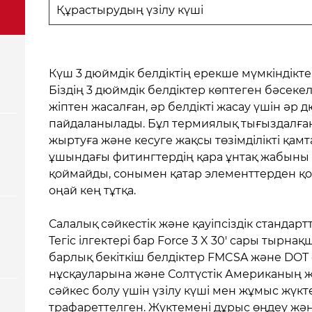
Құрастырудың үзілу күші
Күш 3 дюймдік белдіктің ерекше мүмкіндікте
Біздің 3 дюймдік белдіктер көптеген бәсек
жіптен жасалған, әр белдікті жасау үшін әр 
пайдаланылады. Бұл термиялық тығыздалған ұ
жыртуға және кесуге жақсы төзімділікті қамта
ұшындағы фитингтердің қара ұнтақ жабыны ба
қоймайды, сонымен қатар элементтерден қор
оңай кең тұтқа.
Салалық сәйкестік және қауіпсіздік стандарт
Тегіс ілгектері бар Force 3 X 30' сары тырнақ
барлық бекіткіш белдіктер FMCSA және DOT
нұсқауларына және Солтүстік Американың жү
сәйкес болу үшін үзілу күші мен жұмыс жүкт
трафареттелген. Жүктемені дұрыс өңдеу жә