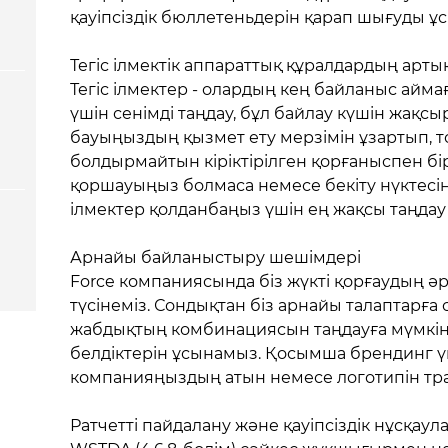
қауіпсіздік бюллетеньдерін қарап шығуды ұ
Тегіс ілмектік аппараттық құралдардың ар
Тегіс ілмектер - олардың кең байланыс айм
үшін сенімді таңдау, бұл байлау күшін жақсы
бауыңыздың қызмет ету мерзімін ұзартып,
болдырмайтын кіріктірілген қорғаныспен бір
қоршауыңыз болмаса немесе бекіту нүктесінің
ілмектер қолданбаңыз үшін ең жақсы таңдау
Арнайы байланыстыру шешімдері
Force компаниясында біз жүкті қорғаудың әрб
түсінеміз. Сондықтан біз арнайы талаптарға
жабдықтың комбинациясын таңдауға мүмкінд
белдіктерін ұсынамыз. Қосымша брендинг үш
компанияңыздың атын немесе логотипін тр
Ратчетті пайдалану және қауіпсіздік нұсқаул