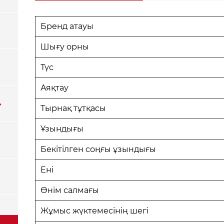
Бренд атауы
Шығу орны
Түс
Аяқтау
Тырнақ тұтқасы
Ұзындығы
Бекітілген соңғы ұзындығы
Ені
Өнім салмағы
Жұмыс жүктемесінің шегі