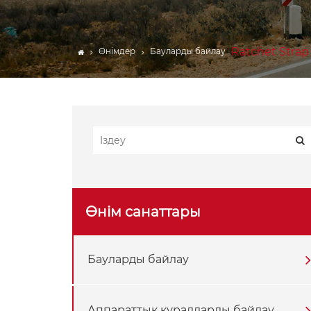
ЖҮК БАРЛАР
Веблинг
Ratchet Strap
Өнімдер
Бауларды байлау
Көтергіш механизмнің
құрамдас бөліктері
Брезент
Трейлер аксессуарлары
Өнім санаттары
Бауларды байлау
Аппараттық құралдарды байлау