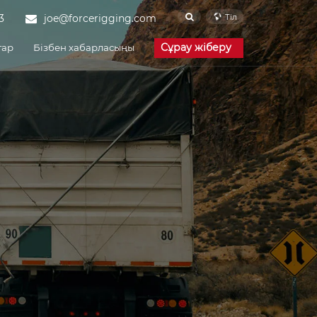
Тіл
3
joe@forcerigging.com
Сұрау жіберу
тар
Бізбен хабарласыңы
Корпоративтік
жаңалықтар
Өнеркәсіп
жаңалықтары
Жиі қойылатын
сұрақтар
Камераға арналған
белдік
әне инженерия
Жеткізу және порттар
Force Rigging is one of the
famous China Cam
Buckle Strap
manufacturers and Cam
Buckle Strap suppliers.
Our factory specializes in
manufacturing of Cam
Buckle Strap.
Шексіз бау
Force Rigging is one of the
famous China Endless