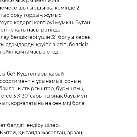
немесе ысырмамен желі
 немесе шығыршыққа кемінде 2
 тыс орау тордың жұмыс
еуге кедергі келтіруі мүмкін. Бұған
шегіне қатынасы ретінде
у белдіктері үшін 3:1 болуы керек.
 адамдарды қауіпсіз етіп, белгісіз
гейін қамтамасыз етеді.
сіз бе? Күштен ары қарай
ң ассортиментін ұсынамыз, соның
ен байланыстырғыштар, бұрыштық
Force 3 X 30' сары тырнақ бауымен
нып, қорғалатынына сенімді бола
чет белдігі, өндірушілер,
, Қытай, Қытайда жасалған, арзан,