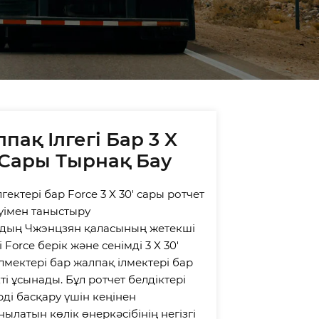
Strap manufacturers and
Endless Strap suppliers. If
you trust us, please
choose us as one of your
suppliers.
пақ Ілгегі Бар 3 X
 Сары Тырнақ Бау
ілгектері бар Force 3 X 30' сары ротчет
уімен таныстыру
дың Чжэнцзян қаласының жетекші
 Force берік және сенімді 3 X 30'
лмектері бар жалпақ ілмектері бар
ті ұсынады. Бұл ротчет белдіктері
ді басқару үшін кеңінен
ылатын көлік өнеркәсібінің негізгі