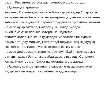
ілмегі: Құю ілмектері жоғары температуралы ортада
пайдалануға арналған,
мысалы, Қорқалықтар немесе болат диірмендер.
Олар қатты
жылумен төтеп бере алатын материалдардан жасалған және
көбінесе осы өндірістік параметрлердегі балқытылған металл
немесе ауыр заттарды көтеру үшін қолданылады.
Тиісті ілмекті белгілі бір көтергішке, жүктеме
сипаттамаларына және қауіпсіздік мәселелеріне сүйене
отырып таңдау маңызды.
Ілгектерді тозудың, зақымдаудың
кез-келген белгілерін үнемі тексеріп отыру керек
немесе деформация және көтеру қауіпсіздігін қамтамасыз
ету үшін қажет болған жағдайда ауыстырылады.
Сонымен
қатар, ілмектер мен басқа да көтергіш құралдарды
пайдалану кезінде әрқашан өндірушінің нұсқаулары мен
өндірісінің ең жақсы тәжірибелерін қадағалаңыз.