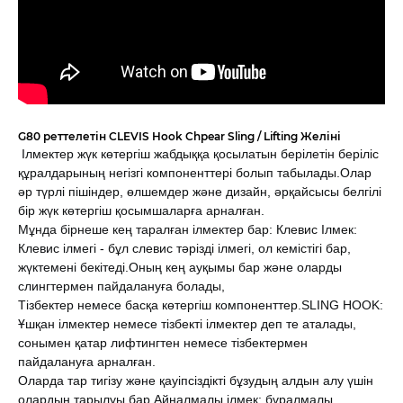
G80 реттелетін CLEVIS Hook Chpear Sling / Lifting Желіні
Ілмектер жүк көтергіш жабдыққа қосылатын берілетін беріліс
құралдарының негізгі компоненттері болып табылады.
Олар
әр түрлі пішіндер, өлшемдер және дизайн, әрқайсысы белгілі
бір жүк көтергіш қосымшаларға арналған.
Мұнда бірнеше кең таралған ілмектер бар:
Клевис Ілмек:
Клевис ілмегі - бұл слевис тәрізді ілмегі, ол кемістігі бар,
жүктемені бекітеді.
Оның кең ауқымы бар және оларды
слингтермен пайдалануға болады,
Тізбектер немесе басқа көтергіш компоненттер.
SLING HOOK:
Ұшқан ілмектер немесе тізбекті ілмектер деп те аталады,
сонымен қатар лифтингтен немесе тізбектермен
пайдалануға арналған.
Оларда тар тигізу және қауіпсіздікті бұзудың алдын алу үшін
олардың тарылуы бар.
Айналмалы ілмек: бұралмалы