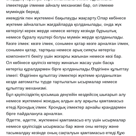
ілмектерде ілмекке айналу механизмі бар, ол ілмекке
мүмкіндік береді,
икемділік пен жүктемені бақылауды жақсарту.
Олар көбінесе
жүктеме айналатын жағдайларда қолданылады, онда жүк
көтерілуі керек жерде немесе көтеру кезінде бұрыштық
немесе бұралу күштері болуы мүмкін жерде қолданылады.
Көзге ілмек: көзге ілмек, сонымен қатар көзге арналған ілмек,
сонымен қатар, тартқыш немесе арық сияқты көтергіш
компонентті бекіту үшін жоғарғы жағынан немесе көзі бар.
Ол көбінесе қауіпсіз көтеру жинағын жасау үшін басқа
көтергіш құралдармен бірге қолданылады.
Өздігінен құлыптау
ілмегі: Өздігінен құлыптау ілмектері жүктеме қолданылған
кезде автоматты түрде тартылатын ысырмалар немесе
құлыптау механизмі.
Бұл қауіпсіздіктің қосымша деңгейін кездейсоқ шығарып алу
немесе жүктемені жоюдың алдын алу арқылы қамтамасыз
етеді.
Крондық ілмек: Крондық ілмектер арнайы крандармен
бірге пайдалануға арналған.
Әдетте, әдетте, жүктемені қамтамасыз ету үшін ысырмалар
немесе қауіпсіздік ысырмасы бар және оны көтеру және
тасымалдау кезінде оның сақталуын қамтамасыз етеді.
Құю