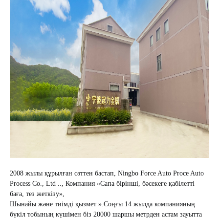
2008 жылы құрылған сәттен бастап, Ningbo Force Auto Proce Auto
Process Co., Ltd ..
, Компания «Сапа бірінші, бәсекеге қабілетті
баға, тез жеткізу»,
Шынайы және тиімді қызмет ».
Соңғы 14 жылда компанияның
бүкіл тобының күшімен біз 20000 шаршы метрден астам зауытта