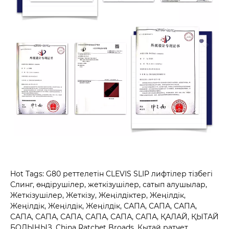
Hot Tags: G80 реттелетін CLEVIS SLIP лифтілер тізбегі
Слинг, өндірушілер, жеткізушілер, сатып алушылар,
Жеткізушілер, Жеткізу, Жеңілдіктер, Жеңілдік,
Жеңілдік, Жеңілдік, Жеңілдік, САПА, САПА, САПА,
САПА, САПА, САПА, САПА, САПА, САПА, ҚАЛАЙ, ҚЫТАЙ
БОЛЫҢЫЗ, China Ratchet Broads, Қытай ратчет.