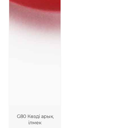
G80 Көзді арық
ілмек