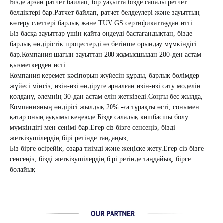
Бізде арзан ратчет байлап, бір уақытта бізде сапалы ретчет
белдіктері бар.
Ратчет байлап, ратчет белдеулері және зауыттың
көтеру слеттері барлық және TUV GS сертификаттаудан өтті.
Біз басқа зауыттар үшін қайта өңдеуді бастағандықтан, бізде
барлық өндірістік процестерді өз бетінше орындау мүмкіндігі
бар.
Компания шағын зауыттан 200 жұмысшыдан 200-ден астам
қызметкерден өсті.
Компания керемет кәсіпорын жүйесін құрды, барлық бөлімдер
жүйесі мінсіз, өзін-өзі өндіруге арналған өзін-өзі сату моделін
қолдану, әлемнің 30-дан астам елін жеткізеді.
Соңғы бес жылда,
Компанияның өндірісі жылдық 20% -ға тұрақты өсті, сонымен
қатар оның ауқымы кеңеюде.
Бізде салалық көшбасшы болу
мүмкіндігі мен сенімі бар.
Егер сіз бізге сенсеңіз, бізді
жеткізушілердің бірі ретінде таңдаңыз,
Біз бірге өсірейік, өзара тиімді және жеңіске жету.
Егер сіз бізге
сенсеңіз, бізді жеткізушілердің бірі ретінде таңдайық, бірге
болайық