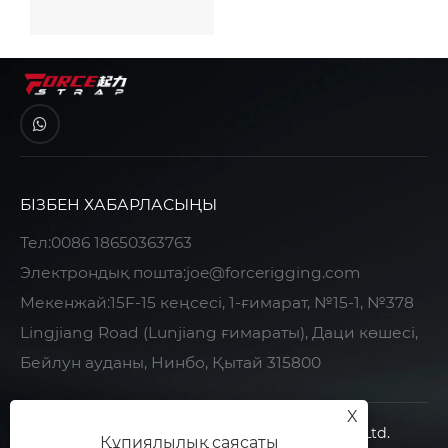
БІЗБЕН ХАБАРЛАСЫҢЫ
Тел:
0086 18650363763
Электрондық пошта:
joe@forcerigging.com
Мекенжай:15F-15 кеңсесі, 1-ғимарат, №15-1, №378
Lingjiang Road (Lunjiang ғимараты), Даци көшесі,
Бейлун ауданы, Нинбо, Қытай 315800
X
Copyright © 2022 Ningbo Force Auto Parts Co., Ltd.
Құпиялылық саясаты