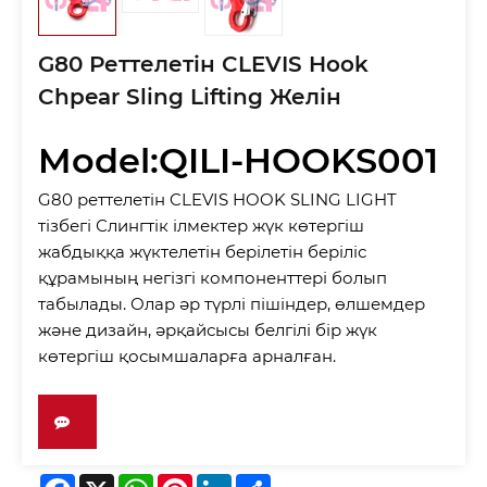
G80 Реттелетін CLEVIS Hook
Chpear Sling Lifting Желін
Model:QILI-HOOKS001
G80 реттелетін CLEVIS HOOK SLING LIGHT
тізбегі Слингтік ілмектер жүк көтергіш
жабдыққа жүктелетін берілетін беріліс
құрамының негізгі компоненттері болып
табылады. Олар әр түрлі пішіндер, өлшемдер
және дизайн, әрқайсысы белгілі бір жүк
көтергіш қосымшаларға арналған.
Facebook
X
WhatsApp
Pinterest
LinkedIn
Share