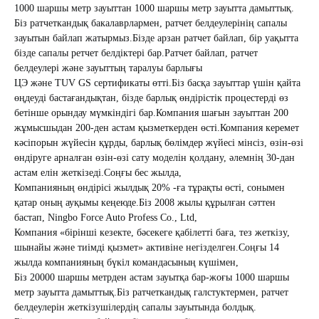
1000 шаршы метр зауыттан 1000 шаршы метр зауытта дамыттық.
Біз ратчеткандық бакалаврлармен, ратчет белдеулерінің сапалы
зауытын байлап жатырмыз.
Бізде арзан ратчет байлап, бір уақытта
бізде сапалы ретчет белдіктері бар.
Ратчет байлап, ратчет
белдеулері және зауыттың таралуы барлығы
ЦЭ және TUV GS сертификаты өтті.
Біз басқа зауыттар үшін қайта
өңдеуді бастағандықтан, бізде барлық өндірістік процестерді өз
бетінше орындау мүмкіндігі бар.
Компания шағын зауыттан 200
жұмысшыдан 200-ден астам қызметкерден өсті.
Компания керемет
кәсіпорын жүйесін құрды, барлық бөлімдер жүйесі мінсіз, өзін-өзі
өндіруге арналған өзін-өзі сату моделін қолдану, әлемнің 30-дан
астам елін жеткізеді.
Соңғы бес жылда,
Компанияның өндірісі жылдық 20% -ға тұрақты өсті, сонымен
қатар оның ауқымы кеңеюде.
Біз 2008 жылы құрылған сәттен
бастап, Ningbo Force Auto Profess Co., Ltd
,
Компания «бірінші кезекте, бәсекеге қабілетті баға, тез жеткізу,
шынайы және тиімді қызмет» активіне негізделген.
Соңғы 14
жылда компанияның бүкіл командасының күшімен,
Біз 20000 шаршы метрден астам зауытқа бар-жоғы 1000 шаршы
метр зауытта дамыттық.
Біз ратчеткандық галстуктермен, ратчет
белдеулерін жеткізушілердің сапалы зауытында болдық.