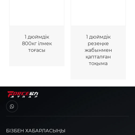
1 дюймдік
1 дюймдік
800кг ілмек
резеңке
тоғасы
жабынмен
қапталған
тоқыма
БІЗБЕН ХАБАРЛАСЫҢЫ