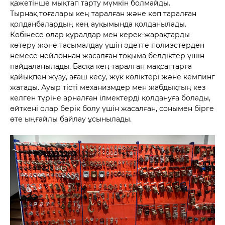
қажетінше мықтап тарту мүмкін болмайды.
Тырнақ тоғалары кең таралған және көп таралған
қолданбалардың кең ауқымында қолданылады.
Көбінесе олар құралдар мен керек-жарақтарды
көтеру және тасымалдау үшін әдетте полиэстерден
немесе нейлоннан жасалған тоқыма белдіктер үшін
пайдаланылады. Басқа кең таралған мақсаттарға
қайықпен жүзу, ағаш кесу, жүк көліктері және кемпинг
жатады. Ауыр тісті механизмдер мен жабдықтың кез
келген түріне арналған ілмектерді қолдануға болады,
өйткені олар берік болу үшін жасалған, сонымен бірге
өте ыңғайлы байлау ұсынылады.