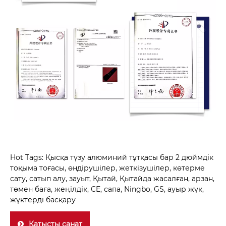
Hot Tags: Қысқа түзу алюминий тұтқасы бар 2 дюймдік
тоқыма тоғасы, өндірушілер, жеткізушілер, көтерме
сату, сатып алу, зауыт, Қытай, Қытайда жасалған, арзан,
төмен баға, жеңілдік, CE, сапа, Ningbo, GS, ауыр жүк,
жүктерді басқару
Қатысты санат