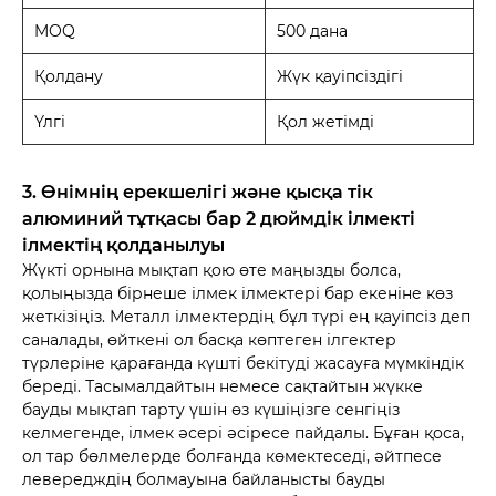
MOQ
500 дана
Қолдану
Жүк қауіпсіздігі
Үлгі
Қол жетімді
3. Өнімнің ерекшелігі және қысқа тік
алюминий тұтқасы бар 2 дюймдік ілмекті
ілмектің қолданылуы
Жүкті орнына мықтап қою өте маңызды болса,
қолыңызда бірнеше ілмек ілмектері бар екеніне көз
жеткізіңіз. Металл ілмектердің бұл түрі ең қауіпсіз деп
саналады, өйткені ол басқа көптеген ілгектер
түрлеріне қарағанда күшті бекітуді жасауға мүмкіндік
береді. Тасымалдайтын немесе сақтайтын жүкке
бауды мықтап тарту үшін өз күшіңізге сенгіңіз
келмегенде, ілмек әсері әсіресе пайдалы. Бұған қоса,
ол тар бөлмелерде болғанда көмектеседі, әйтпесе
левередждің болмауына байланысты бауды