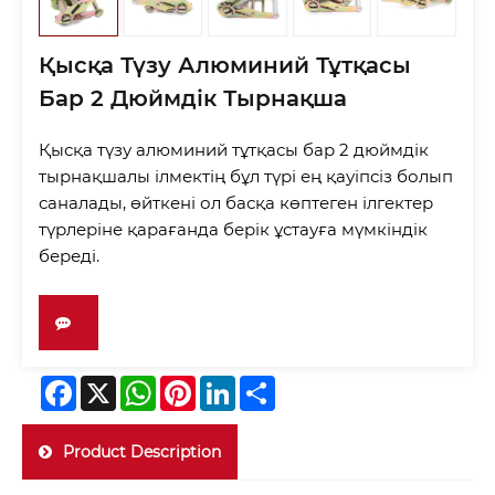
Қысқа Түзу Алюминий Тұтқасы
Бар 2 Дюймдік Тырнақша
Қысқа түзу алюминий тұтқасы бар 2 дюймдік
тырнақшалы ілмектің бұл түрі ең қауіпсіз болып
саналады, өйткені ол басқа көптеген ілгектер
түрлеріне қарағанда берік ұстауға мүмкіндік
береді.
Facebook
X
WhatsApp
Pinterest
LinkedIn
Share
Product Description