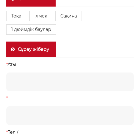
Тоқа
Ілмек
Сақина
1 дюймдік баулар
Сұрау жіберу
*
Аты
*
*
Тел /