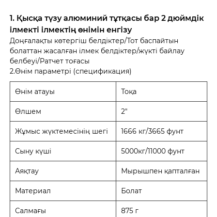
1. Қысқа түзу алюминий тұтқасы бар 2 дюймдік
ілмекті ілмектің өнімін енгізу
Доңғалақты көтергіш белдіктер/Тот баспайтын
болаттан жасалған ілмек белдіктер/жүкті байлау
белбеуі/Ратчет тоғасы
2.Өнім параметрі (спецификация)
Өнім атауы
Тоқа
Өлшем
2"
Жұмыс жүктемесінің шегі
1666 кг/3665 фунт
Сыну күші
5000кг/11000 фунт
Аяқтау
Мырышпен қапталған
Материал
Болат
Салмағы
875 г