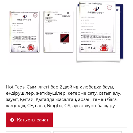
Hot Tags: Сым ілгегі бар 2 дюймдік лебедка бауы,
өндірушілер, жеткізушілер, көтерме сату, сатып алу,
зауыт, Қытай, Қытайда жасалған, арзан, төмен баға,
жеңілдік, CE, сапа, Ningbo, GS, ауыр жүкті басқару
Қатысты санат