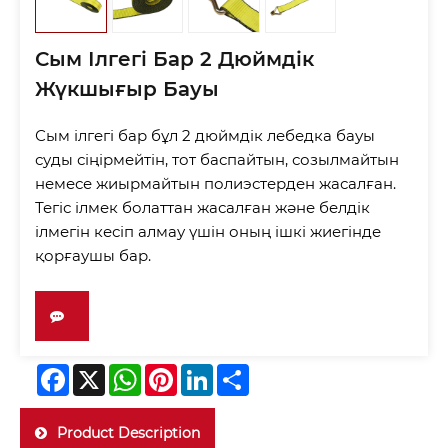
Сым Ілгегі Бар 2 Дюймдік
Жүкшығыр Бауы
Сым ілгегі бар бұл 2 дюймдік лебедка бауы
суды сіңірмейтін, тот баспайтын, созылмайтын
немесе жиырмайтын полиэстерден жасалған.
Тегіс ілмек болаттан жасалған және белдік
ілмегін кесіп алмау үшін оның ішкі жиегінде
қорғаушы бар.
Facebook
X
WhatsApp
Pinterest
LinkedIn
Share
Product Description