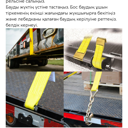
рельсіне салыңыз.
Бауды жүктің үстіне тастаңыз. Бос баудың ұшын
тіркеменің екінші жағындағы жүкшығырға бекітіңіз
және лебедканы қалаған баудың керілуіне реттеңіз.
белдік кернеуі.