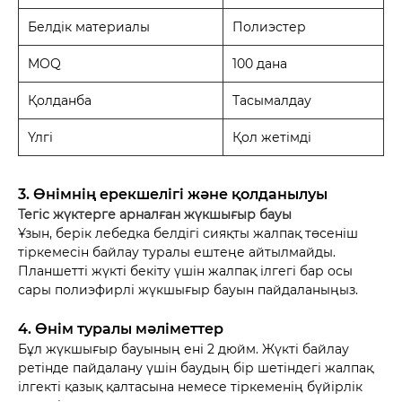
Белдік материалы
Полиэстер
MOQ
100 дана
Қолданба
Тасымалдау
Үлгі
Қол жетімді
3. Өнімнің ерекшелігі және қолданылуы
Тегіс жүктерге арналған жүкшығыр бауы
Ұзын, берік лебедка белдігі сияқты жалпақ төсеніш
тіркемесін байлау туралы ештеңе айтылмайды.
Планшетті жүкті бекіту үшін жалпақ ілгегі бар осы
сары полиэфирлі жүкшығыр бауын пайдаланыңыз.
4. Өнім туралы мәліметтер
Бұл жүкшығыр бауының ені 2 дюйм. Жүкті байлау
ретінде пайдалану үшін баудың бір шетіндегі жалпақ
ілгекті қазық қалтасына немесе тіркеменің бүйірлік