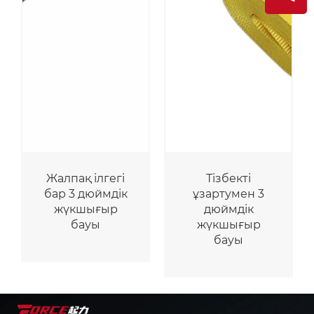
Жалпақ ілгегі
Тізбекті
бар 3 дюймдік
ұзартумен 3
жүкшығыр
дюймдік
бауы
жүкшығыр
бауы