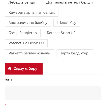
Лебедка белдігі
Доңғалақты көтеру белдігі
Камераға арналған белдік
Австралиялық белбеу
Шексіз бау
Басқа белдіктер
Ratchet Strap US
Ratchet Tie Down EU
Ратчетті байлау жинағы
Тарту белдіктері
Сұрау жіберу
*
Аты
*