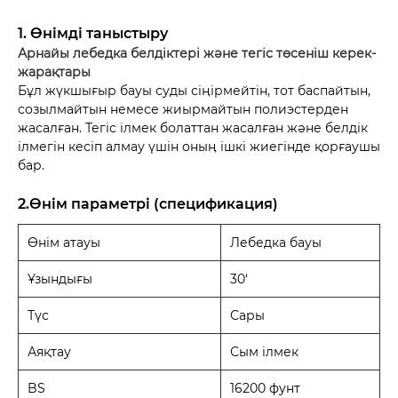
1. Өнімді таныстыру
Арнайы лебедка белдіктері және тегіс төсеніш керек-
жарақтары
Бұл жүкшығыр бауы суды сіңірмейтін, тот баспайтын,
созылмайтын немесе жиырмайтын полиэстерден
жасалған. Тегіс ілмек болаттан жасалған және белдік
ілмегін кесіп алмау үшін оның ішкі жиегінде қорғаушы
бар.
2.Өнім параметрі (спецификация)
Өнім атауы
Лебедка бауы
Ұзындығы
30‘
Түс
Сары
Аяқтау
Сым ілмек
BS
16200 фунт