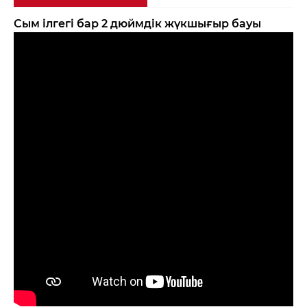
Сым ілгегі бар 2 дюймдік жүкшығыр бауы