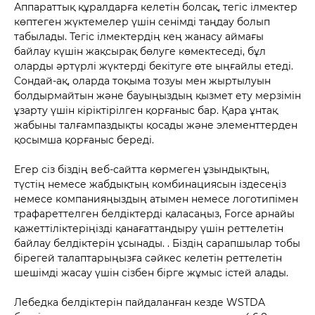
Аппараттық құралдарға келетін болсақ, тегіс ілмектер
көптеген жүктемелер үшін сенімді таңдау болып
табылады. Тегіс ілмектердің кең жанасу аймағы
байлау күшін жақсырақ бөлуге көмектеседі, бұл
оларды әртүрлі жүктерді бекітуге өте ыңғайлы етеді.
Сондай-ақ, оларда тоқыма тозуы мен жыртылуын
болдырмайтын және бауыңыздың қызмет ету мерзімін
ұзарту үшін кіріктірілген қорғаныс бар. Қара ұнтақ
жабыны талғампаздықты қосады және элементтерден
қосымша қорғаныс береді.
Егер сіз біздің веб-сайтта көрмеген ұзындықтың,
түстің немесе жабдықтың комбинациясын іздесеңіз
немесе компанияңыздың атымен немесе логотипімен
трафареттелген белдіктерді қаласаңыз, Force арнайы
қажеттіліктеріңізді қанағаттандыру үшін реттелетін
байлау белдіктерін ұсынады. . Біздің сарапшылар тобы
бірегей талаптарыңызға сәйкес келетін реттелетін
шешімді жасау үшін сізбен бірге жұмыс істей алады.
Лебедка белдіктерін пайдаланған кезде WSTDA