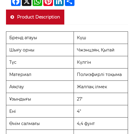
Product Description
Бренд атауы
Күш
Шығу орны
Чжэнцзян, Қытай
Түс
Күлгін
Материал
Полиэфирлі тоқыма
Аяқтау
Жалпақ ілмек
Ұзындығы
27'
Ені
4"
Өнім салмағы
4,4 фунт