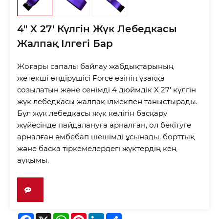
4" X 27' Күлгін Жүк Лебедкасы
Жалпақ Ілгегі Бар
Жоғары сапалы байлау жабдықтарының
жетекші өндірушісі Force өзінің ұзаққа
созылатын және сенімді 4 дюймдік X 27' күлгін
жүк лебедкасы жалпақ ілмекпен таныстырады.
Бұл жүк лебедкасы жүк көлігін басқару
жүйесінде пайдалануға арналған, ол бекітуге
арналған әмбебап шешімді ұсынады. борттық
және басқа тіркемелердегі жүктердің кең
ауқымы.
Facebook
X
WhatsApp
Pinterest
LinkedIn
Share