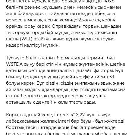
белгілеген нұсқауларды орындау маңызды. 4.6.8-
бөлімге сәйкес, жүкшығырмен немесе ысырмамен
желі байлауларын пайдаланған кезде лебедкаға
немесе ілмек оқпасына кемінде 2 және ең көбі 4
орамды орау керек. Оправкадағы тордың шамадан
тыс орауы торды байлаудың жұмыс жүктемесінің
шегін (WLL) азайтуы және дұрыс жұмыс істеуіне
кедергі келтіруі мүмкін.
Түсінуге болатын тағы бір маңызды термин - бұл
WSTDA сыну беріктігінің жұмыс жүктемесінің шегіне
қатынасы ретінде анықталатын дизайн факторы. Бұл
байлау белдіктері үшін дизайн коэффициенті 3:1
болуы керек. Бұл сіздің, сіздің экипажыңыздың және
айналаңыздағы адамдардың қауіпсіздігін қамтамасыз
ететін белгісіз факторларды есепке алу үшін
артықшылық деңгейін қалыптастырады.
Қорытындылай келе, Force's 4" X 27' күлгін жүк
лебедкасының жалпақ ілгегі бар бауы - бұл жүктерді
борттық төсеніштерде және басқа тіркемелерде
бекітуге арналған берік, сенімді және әмбебап шешім.