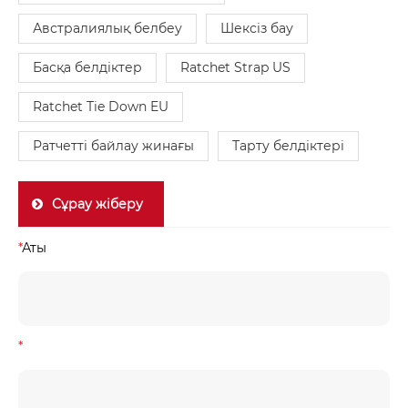
Австралиялық белбеу
Шексіз бау
Басқа белдіктер
Ratchet Strap US
Ratchet Tie Down EU
Ратчетті байлау жинағы
Тарту белдіктері
Сұрау жіберу
*
Аты
*