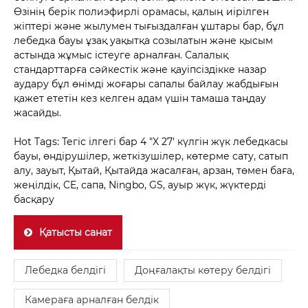
Өзінің берік полиэфирлі орамасы, қалың иірілген
жіптері және жылумен тығыздалған ұштары бар, бұл
лебедка бауы ұзақ уақытқа созылатын және қысым
астында жұмыс істеуге арналған. Салалық
стандарттарға сәйкестік және қауіпсіздікке назар
аудару бұл өнімді жоғары сапалы байлау жабдығын
қажет ететін кез келген адам үшін тамаша таңдау
жасайды.
Hot Tags: Тегіс ілгегі бар 4 "X 27' күлгін жүк лебедкасы
бауы, өндірушілер, жеткізушілер, көтерме сату, сатып
алу, зауыт, Қытай, Қытайда жасалған, арзан, төмен баға,
жеңілдік, CE, сапа, Ningbo, GS, ауыр жүк, жүктерді
басқару
Қатысты санат
Лебедка белдігі
Доңғалақты көтеру белдігі
Камераға арналған белдік