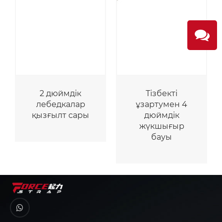
2 дюймдік
Тізбекті
лебедкалар
ұзартумен 4
қызғылт сары
дюймдік
жүкшығыр
бауы