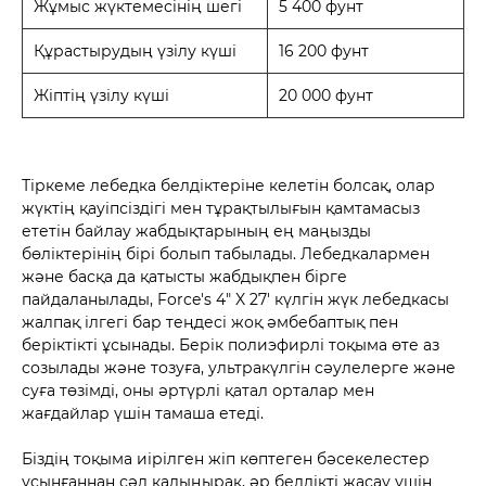
Жұмыс жүктемесінің шегі
5 400 фунт
Құрастырудың үзілу күші
16 200 фунт
Жіптің үзілу күші
20 000 фунт
Тіркеме лебедка белдіктеріне келетін болсақ, олар
жүктің қауіпсіздігі мен тұрақтылығын қамтамасыз
ететін байлау жабдықтарының ең маңызды
бөліктерінің бірі болып табылады. Лебедкалармен
және басқа да қатысты жабдықпен бірге
пайдаланылады, Force's 4" X 27' күлгін жүк лебедкасы
жалпақ ілгегі бар теңдесі жоқ әмбебаптық пен
беріктікті ұсынады. Берік полиэфирлі тоқыма өте аз
созылады және тозуға, ультракүлгін сәулелерге және
суға төзімді, оны әртүрлі қатал орталар мен
жағдайлар үшін тамаша етеді.
Біздің тоқыма иірілген жіп көптеген бәсекелестер
ұсынғаннан сәл қалыңырақ, әр белдікті жасау үшін