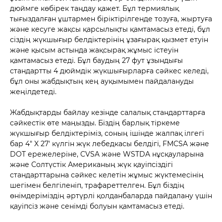
дюймге көбірек таңдау қажет. Бұл термиялық
тығыздалған ұштармен біріктірілгенде тозуға, жыртуға
және кесуге жақсы қарсылықты қамтамасыз етеді, бұл
сіздің жүкшығыр белдіктерінің ұзағырақ қызмет етуін
және қысым астында жақсырақ жұмыс істеуін
қамтамасыз етеді. Бұл баудың 27 фут ұзындығы
стандартты 4 дюймдік жүкшығырларға сәйкес келеді,
бұл оны жабдықтың кең ауқымымен пайдалануды
жеңілдетеді.
Жабдықтарды байлау кезінде салалық стандарттарға
сәйкестік өте маңызды. Біздің барлық тіркеме
жүкшығыр белдіктеріміз, соның ішінде жалпақ ілгегі
бар 4" X 27' күлгін жүк лебедкасы белдігі, FMCSA және
DOT ережелеріне, CVSA және WSTDA нұсқауларына
және Солтүстік Американың жүк қауіпсіздігі
стандарттарына сәйкес келетін жұмыс жүктемесінің
шегімен белгіленіп, трафареттелген. Бұл біздің
өнімдеріміздің әртүрлі қолданбаларда пайдалану үшін
қауіпсіз және сенімді болуын қамтамасыз етеді.